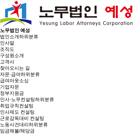
노무법인 예성
법인소개
하위분류
인사말
조직도
구성원소개
고객사
찾아오시는 길
자문·급여
하위분류
급여아웃소싱
기업자문
정부지원금
인사·노무컨설팅
하위분류
취업규칙컨설팅
인사제도 컨설팅
근로감독대비 컨설팅
노동사건대리
하위분류
임금체불/체당금