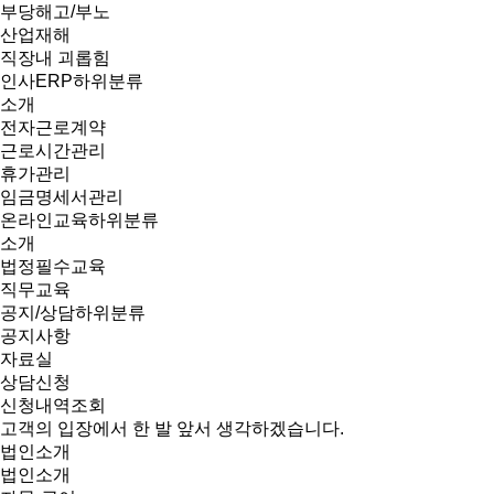
부당해고/부노
산업재해
직장내 괴롭힘
인사ERP
하위분류
소개
전자근로계약
근로시간관리
휴가관리
임금명세서관리
온라인교육
하위분류
소개
법정필수교육
직무교육
공지/상담
하위분류
공지사항
자료실
상담신청
신청내역조회
고객의 입장에서 한 발 앞서 생각하겠습니다.
법인소개
법인소개